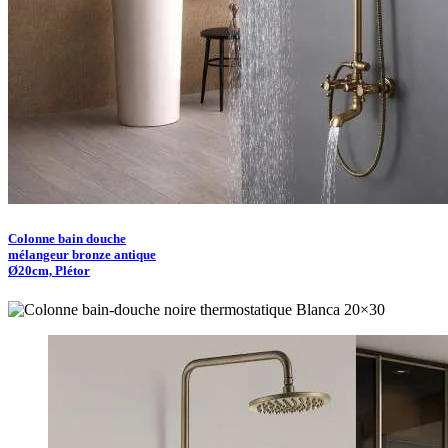
Colonne bain douche
mélangeur bronze antique
Ø20cm, Plétor