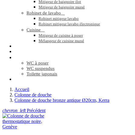
Mitigeur de baignoire ilot
Mitigeur de baignoire mural
Robinet de lavabo

Robinet mitigeur lavabo
Robinet mitigeur lavabo électronique
Cuisine

Mitigeur de cuisine à poser
Mélangeur de cuisine mural
MIROIR
SÈCHE SERVIETTES
WC


WC à poser
WC suspendus
Toilette japonais
SIGNATURE PRO
Accueil
Colonne de douche
Colonne de douche bronze antique Ø20cm, Kerra
chevron_left
Précédent