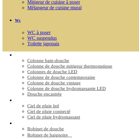
Mitigeur de cuisine à poser
Mélangeur de cuisine mural
Wc
WC à poser
WC suspendus
Toilette japonais
COLONNE DE DOUCHE


Colonne bain-douche
Colonne de douche mitigeur thermostatique
Colonnes de douche LED
Colonne de douche contemporaine
Colonne de douche vintage
Colonne de douche hydromassante LED
Douche encastrée
CIEL DE PLUIE


Ciel de pluie led
Ciel de pluie connecté
Ciel de pluie hydromassant
ROBINET


Robinet de douche
Robinet de baignoire
