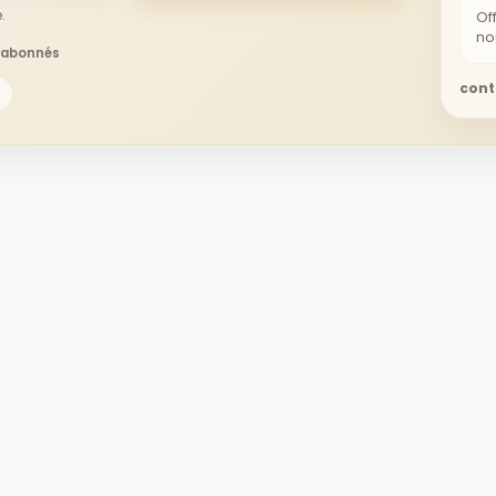
.
Of
no
x abonnés
cont
n
Mentions légales
Informations pe
risé
Conditions Générales de
Retours produit
Vente
ite dès 800 €
Commandes
Droit de rétractation
rantie 3 et 5
Avoirs
Partenaires
Adresses
ts Salle de Bain
Contactez-nous
Bons de réduct
Plan du site
re Pro
tes