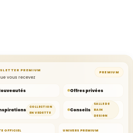
SLETTER PREMIUM
PREMIUM
ue vous recevez
Nouveautés
Offres privées
SALLE DE
COLLECTION
nspirations
Conseils
BAIN
EN VEDETTE
DESIGN
TE OFFICIEL
UNIVERS PREMIUM