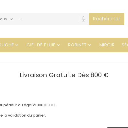
Rechercher
Tous
OUCHE
CIEL DE PLUIE
ROBINET
MIROIR
SÈ



Livraison Gratuite Dès 800 €
upérieur ou égal à
800 € TTC
.
e la validation du panier.