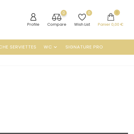
0
0
0
Profile
Compare
Wish List
Panier
0,00 €
CHE SERVIETTES
WC
SIGNATURE PRO
