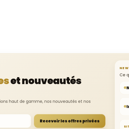
NEW
Ce q
es
et nouveautés
ections haut de gamme, nos nouveautés et nos
I
Recevoir les offres privées
SI