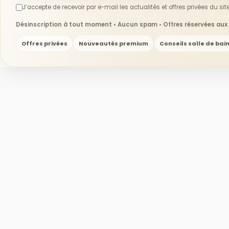
J’accepte de recevoir par e-mail les actualités et offres privées du site
Désinscription à tout moment • Aucun spam • Offres réservées au
Offres privées
Nouveautés premium
Conseils salle de bai
Livraison
Paiement sécu
© La salle de bain de Cécile
France
Livraison gratu
07 88 63 83 88
Extension de ga
contact@lasalledebain-de-cecile.fr
ans
Garantie Produi
– 2 Ans
Espace Signatu
Meilleures ven