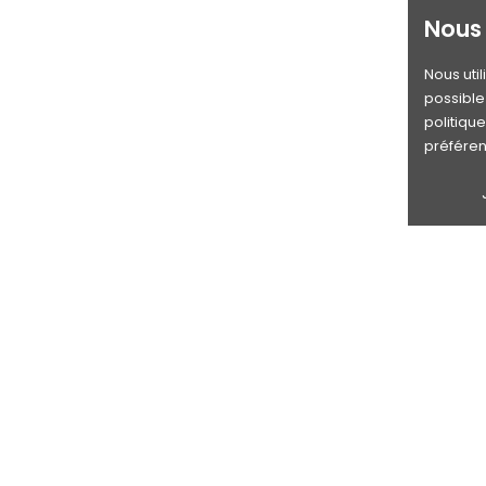
Nous 
Nous uti
possible 
politiqu
préféren