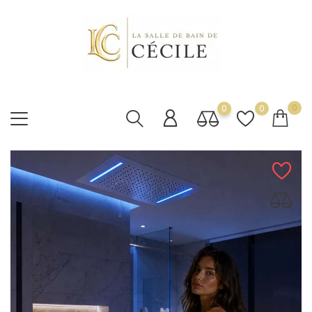
0
0
0