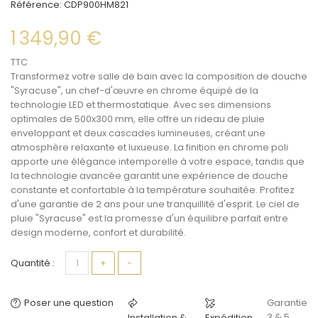
Référence:
CDP900HM821
1 349,90 €
TTC
Transformez votre
salle de bain
avec la
composition de douche
"Syracuse", un chef-d'œuvre en chrome équipé de la
technologie LED et thermostatique. Avec ses dimensions
optimales de 500x300 mm, elle offre un rideau de pluie
enveloppant et deux cascades lumineuses, créant une
atmosphère relaxante et luxueuse. La finition en chrome poli
apporte une élégance intemporelle à votre espace, tandis que
la technologie avancée garantit une
expérience de douche
constante et confortable à la température souhaitée. Profitez
d'une garantie de 2 ans pour une tranquillité d'esprit. Le
ciel de
pluie
"Syracuse" est la promesse d'un équilibre parfait entre
design moderne, confort et durabilité.
Quantité :
+
−
Poser une question
Garantie
3 & 5
Installation &
Expédition