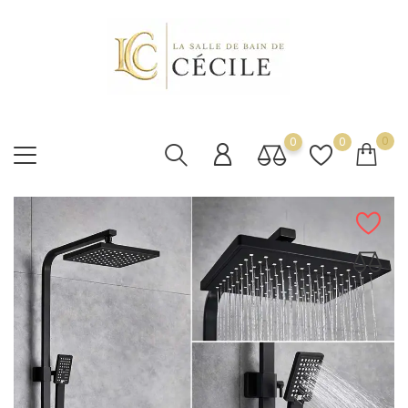
0
0
0