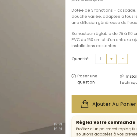
Dotée de
3 fonctions
–
cascade, 
douche variée, adaptée à tous l
une diffusion généreuse de l’e
Sa
hauteur réglable de 75 à 110 
PVC de 150 cm
et d’un
entraxe aj
installations existantes.
Quantité :
+
−
Poser une
Insta
question
Techniq
Ajouter Au Panier
Réglez votre commande e
Profitez d’un paiement rapide, fl
solutions adaptées à vos préfér