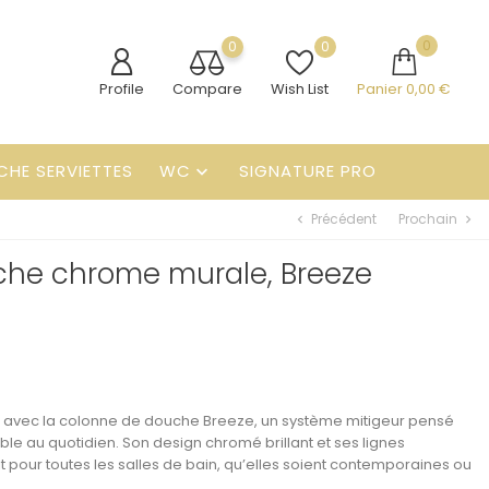
0
0
0
Profile
Compare
Wish List
Panier
0,00 €
CHE SERVIETTES
WC
SIGNATURE PRO

Précédent
Prochain
chevron_left
chevron_right
he chrome murale, Breeze
e avec la colonne de douche
Breeze
, un système
mitigeur
pensé
ble au quotidien. Son
design chromé brillant
et ses lignes
t pour toutes les salles de bain, qu’elles soient contemporaines ou