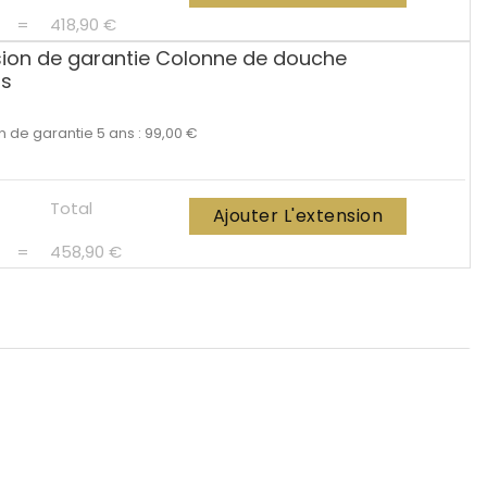
=
418,90 €
sion de garantie Colonne de douche
ns
n de garantie 5 ans : 99,00 €
Total
Ajouter L'extension
=
458,90 €