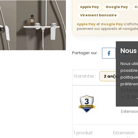
Apple Pay
Google Pay
C
Virement bancaire
Apple Pay
et
Google Pay
s’affic
paiement sur appareils et navigat
Nous 
Partager sur :
Nous uti
possible 
Garantie :
2 an(s)
politiqu
préféren
Exten
– 3 a
Extensio
1 produit
Extension