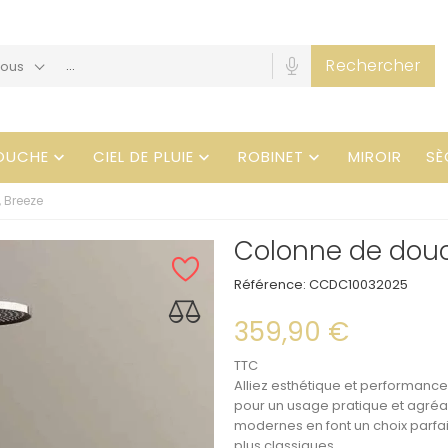
Rechercher
Tous
OUCHE
CIEL DE PLUIE
ROBINET
MIROIR
SÈ



 Breeze
Colonne de douc
Référence:
CCDC10032025
359,90 €
TTC
Alliez esthétique et performanc
pour un usage pratique et agréa
modernes en font un choix parfai
plus classiques.