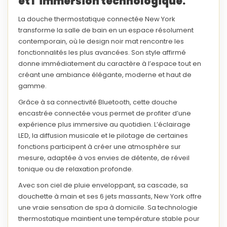
et l’immersion technologique.
La
douche thermostatique connectée New York
transforme la salle de bain en un espace résolument
contemporain, où le
design noir mat
rencontre les
fonctionnalités les plus avancées. Son style affirmé
donne immédiatement du caractère à l’espace tout en
créant une ambiance élégante, moderne et haut de
gamme.
Grâce à sa
connectivité Bluetooth
, cette
douche
encastrée connectée
vous permet de profiter d’une
expérience plus immersive au quotidien. L’éclairage
LED, la diffusion musicale et le pilotage de certaines
fonctions participent à créer une atmosphère sur
mesure, adaptée à vos envies de détente, de réveil
tonique ou de relaxation profonde.
Avec son
ciel de pluie enveloppant
, sa
cascade
, sa
douchette à main
et ses
6 jets massants
, New York offre
une vraie sensation de spa à domicile. Sa technologie
thermostatique
maintient une température stable pour