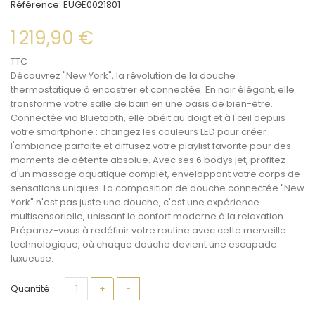
Référence:
EUGE0021801
1 219,90 €
TTC
Découvrez "New York", la révolution de la
douche
thermostatique à encastrer
et
connectée
. En noir élégant, elle
transforme votre
salle de bain
en une oasis de bien-être.
Connectée via Bluetooth, elle obéit au doigt et à l'œil depuis
votre smartphone : changez les couleurs LED pour créer
l'ambiance parfaite et diffusez votre playlist favorite pour des
moments de détente absolue. Avec ses 6 bodys jet, profitez
d'un massage aquatique complet, enveloppant votre corps de
sensations uniques. La
composition de douche connectée
"New
York" n'est pas juste une
douche
, c'est une expérience
multisensorielle, unissant le confort moderne à la relaxation.
Préparez-vous à redéfinir votre routine avec cette merveille
technologique, où chaque
douche
devient une escapade
luxueuse.
Quantité :
+
−