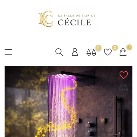
0
0
0