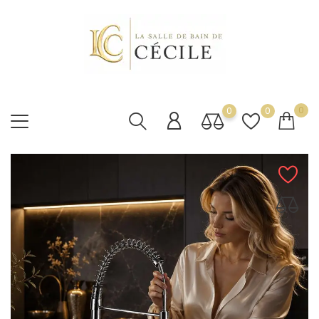
0
0
0