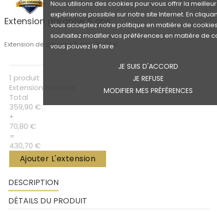
Nous utilisons des cookies pour vous offrir la meilleu
expérience possible sur notre site Internet. En cliquan
Extension garantie 5 ans
vous acceptez notre politique en matière de cookies.
souhaitez modifier vos préférences en matière de c
Extension de garantie 5 ans : 70,80 €
vous pouvez le faire
JE SUIS D'ACCORD
1 produit
JE REFUSE
Extension garantie
MODIFIER MES PRÉFÉRENCES
Total
359,90 €
+
70,80 €
=
430,70 €
Ajouter L'extension
DESCRIPTION
DÉTAILS DU PRODUIT