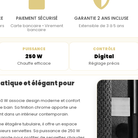
CE
PAIEMENT SÉCURISÉ
GARANTIE 2 ANS INCLUSE
urs
Carte bancaire • Virement
Extensible de 3 à 5 ans
bancaire
PUISSANCE
CONTRÔLE
250 W
Digital
Chauffe efficace
Réglage précis
atique et élégant pour
50 W
associe design moderne et confort
de bain
. Sa finition
chrome
apporte une
nt dans un intérieur contemporain.
une
étagère tubulaire
, il offre un espace
ieurs serviettes. Sa puissance de
250 W
apide pour profiter de serviettes chaudes