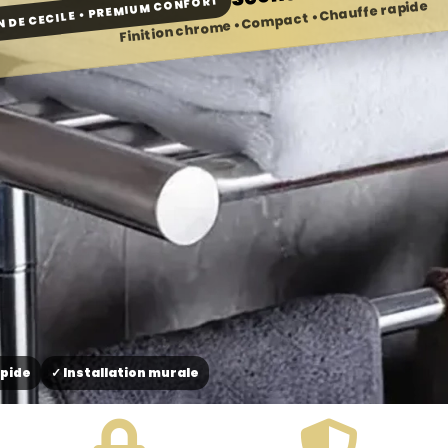
 DE CECILE • PREMIUM CONFORT
Finition chrome • Compact • Chauffe rapide
apide
✓ Installation murale