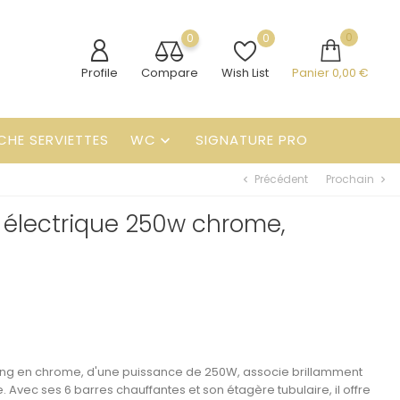
0
0
0
Profile
Compare
Wish List
Panier
0,00 €
CHE SERVIETTES
WC
SIGNATURE PRO

Précédent
Prochain
chevron_left
chevron_right
 électrique 250w chrome,
ing en
chrome
, d'une puissance de 250W, associe brillamment
 Avec ses 6 barres chauffantes et son étagère tubulaire, il offre