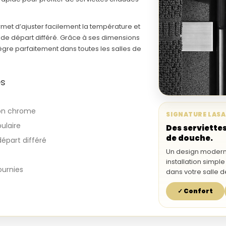
met d’ajuster facilement la température et
 de
départ différé
. Grâce à ses dimensions
intègre parfaitement dans toutes les salles de
es
ion
chrome
SIGNATURE
LASA
ulaire
Des serviette
de douche.
départ différé
Un design moderne
installation simpl
ournies
dans votre salle d
✓ Confort