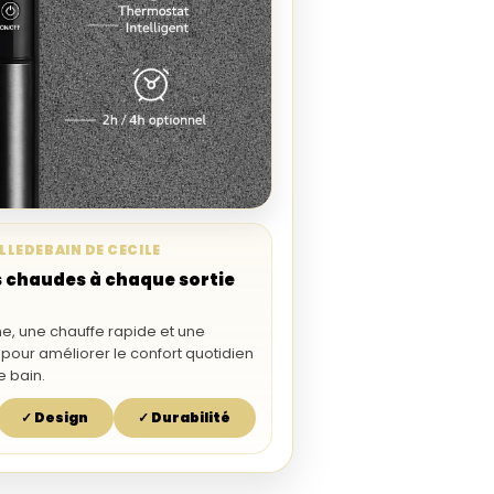
LLEDEBAIN DE CECILE
s chaudes à chaque sortie
, une chauffe rapide et une
e pour améliorer le confort quotidien
e bain.
✓ Design
✓ Durabilité