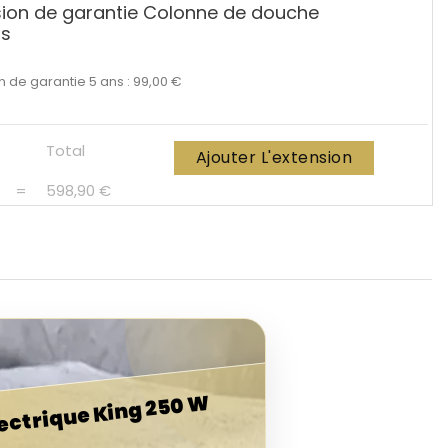
sion de garantie Colonne de douche
ns
n de garantie 5 ans : 99,00 €
Total
Ajouter L'extension
=
598,90 €
ectrique King 250 W