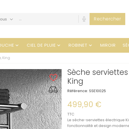
Rechercher
Tous
OUCHE
CIEL DE PLUIE
ROBINET
MIROIR
SÈ



, King
Sèche serviettes
King
Référence:
SSE10025
499,90 €
TTC
Le
sèche-serviettes électrique
K
fonctionnalité et design moderne.