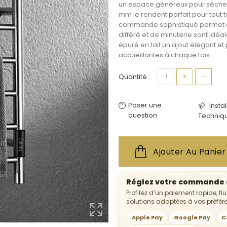
un espace généreux pour sécher e
mm le rendent parfait pour tout 
commande sophistiqué permet de 
différé et de minuterie sont idéa
épuré en fait un ajout élégant et
accueillantes à chaque fois.
Quantité :
+
−
Poser une
Insta
question
Techniq
Ajouter Au Panier
Réglez votre commande e
Profitez d’un paiement rapide, fl
solutions adaptées à vos préfér
Apple Pay
Google Pay
C