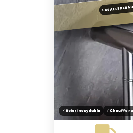
LASALLEDEBAIN
✓ Acier inoxydable
✓ Chauffe r