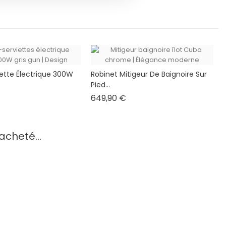
ette Électrique 300W
Robinet Mitigeur De Baignoire Sur
Pied...
ix
Prix
649,90 €
acheté...