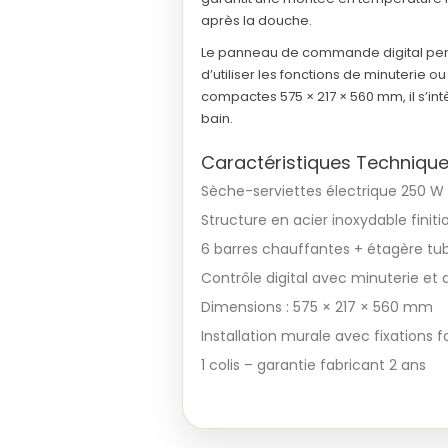
après la douche.
Le
panneau de commande digital
per
d’utiliser les fonctions de
minuterie
ou
compactes
575 × 217 × 560 mm
, il s’
bain.
Caractéristiques Techniqu
Sèche-serviettes électrique
250 W
Structure en
acier inoxydable
finit
6 barres chauffantes + étagère tub
Contrôle digital avec minuterie et 
Dimensions :
575 × 217 × 560 mm
Installation murale avec fixations f
1 colis – garantie fabricant
2 ans