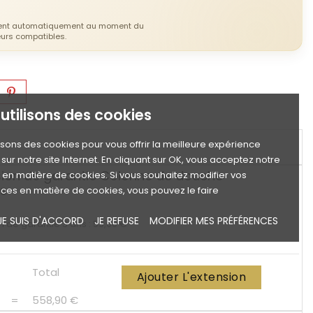
hent automatiquement au moment du
eurs compatibles.
utilisons des cookies
lisons des cookies pour vous offrir la meilleure expérience
sur notre site Internet. En cliquant sur OK, vous acceptez notre
sion de garantie Colonne de douche
e en matière de cookies. Si vous souhaitez modifier vos
ns
ces en matière de cookies, vous pouvez le faire
JE SUIS D'ACCORD
JE REFUSE
MODIFIER MES PRÉFÉRENCES
n de garantie 3 ans : 59,00 €
Total
Ajouter L'extension
=
558,90 €