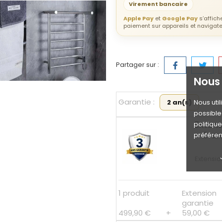
Virement bancaire
Apple Pay
et
Google Pay
s’affic
paiement sur appareils et navigat
Partager sur :
Nous 
Garantie :
2 an(s)
Nous uti
possible 
Exten
politiqu
– 3 a
préféren
Extensio
1 produit
Extension
garantie
499,90 €
+
59,00 €