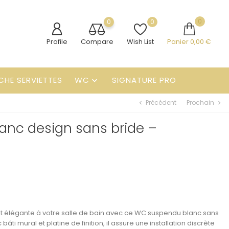
0
0
0
Profile
Compare
Wish List
Panier
0,00 €
CHE SERVIETTES
WC
SIGNATURE PRO

Précédent
Prochain
chevron_left
chevron_right
nc design sans bride –
s
 élégante à votre salle de bain avec ce
WC suspendu blanc sans
c
bâti mural et platine de finition
, il assure une installation discrète