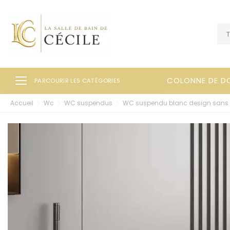
Ouvrir la navigation
COLONNE DE D
PARCOURIR LES CATÉGORIES
Accueil
Wc
WC suspendus
WC suspendu blanc design sans br