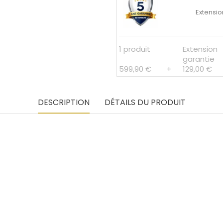
Extensio
1 produit
Extension
garantie
599,90 €
+
129,00 €
DESCRIPTION
DÉTAILS DU PRODUIT
WC suspendu bl
DEBAIN DE CECILE • ESSENTIEL PREMIUM
Bâti mural inclus • Chasse 3/6 L • Abattant soft-cl