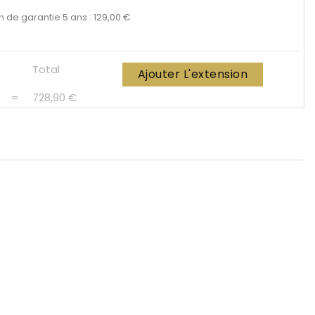
n de garantie 5 ans : 129,00 €
Total
Ajouter L'extension
=
728,90 €
anc sans bride
ose