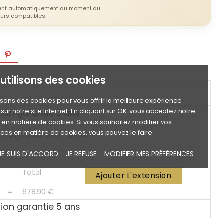
hent automatiquement au moment du
eurs compatibles.
utilisons des cookies
lisons des cookies pour vous offrir la meilleure expérience
ion garantie 3 ans
sur notre site Internet. En cliquant sur OK, vous acceptez notre
e en matière de cookies. Si vous souhaitez modifier vos
ces en matière de cookies, vous pouvez le faire
n de garantie 3 ans : 79,00 €
JE SUIS D'ACCORD
JE REFUSE
MODIFIER MES PRÉFÉRENCES
Total
Ajouter L'extension
=
678,90 €
sion garantie 5 ans