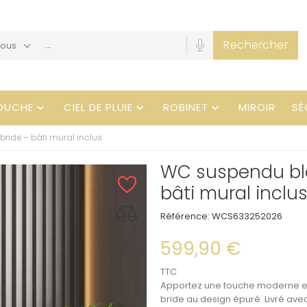
Rechercher
Tous
OUCHE
CIEL DE PLUIE
ROBINET
MIROIR
SÈ



ide – bâti mural inclus
WC suspendu bla
bâti mural inclu
Référence:
WCS633252026
599,90 €
TTC
Apportez une touche moderne et
bride
au design épuré. Livré ave