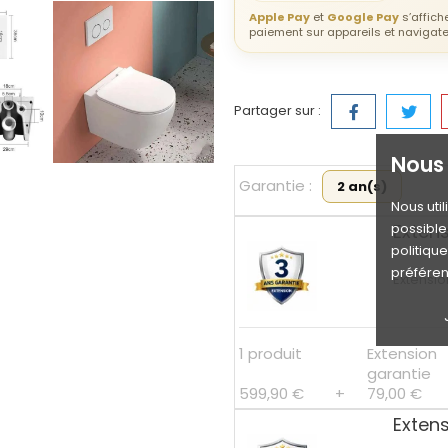
Apple Pay
et
Google Pay
s’affic
paiement sur appareils et navigat
Partager sur :
Nous 
Garantie :
2 an(s)
Nous uti
Extens
possible 
politiqu
préféren
Extensio
1 produit
Extension
garantie
599,90 €
+
79,00 €
Exten