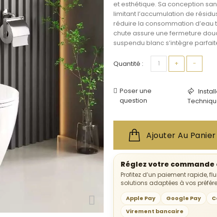
et esthétique. Sa conception
san
limitant l’accumulation de résidu
réduire la consommation d’eau to
chute
assure une fermeture douce
suspendu blanc
s’intègre parfait
Quantité :
+
−
Poser une
Instal
question
Techniqu
Ajouter Au Panier
Réglez votre commande e
Profitez d’un paiement rapide, fl
solutions adaptées à vos préfér
Apple Pay
Google Pay
C
Virement bancaire