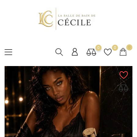
0
0
0