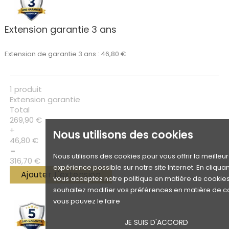
Extension garantie 3 ans
Extension de garantie 3 ans : 46,80 €
1 produit
Extension garantie
Total
269,90 €
+
Nous utilisons des cookies
46,80 €
=
Nous utilisons des cookies pour vous offrir la meilleu
316,70 €
expérience possible sur notre site Internet. En cliquan
Ajouter L'extension
vous acceptez notre politique en matière de cookies.
souhaitez modifier vos préférences en matière de c
vous pouvez le faire
JE SUIS D'ACCORD